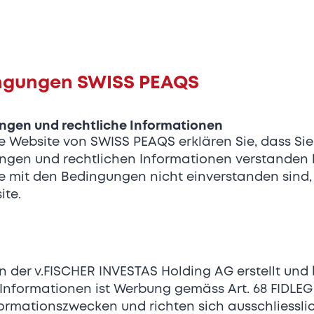
und wegweisenden Materialien setzt NOR
für mechanische Zeitmesser mit Charakter
Ein Gremium aus Spitzensportlern und Br
darunter Jean-Claude Biver als Advisor to 
ngungen SWISS PEAQS
NORQAINs konsequenten Fokus auf Innova
Qualität.
en und rechtliche Informationen
die Website von SWISS PEAQS erklären Sie, dass S
Drei Kollektionen, ein unverwechselbarer St
en und rechtlichen Informationen verstanden
Independence
: Innovative Sportuhren 
 mit den Bedingungen nicht einverstanden sind, 
ite.
Adventure
: Robuste Allrounder-Sportuhr
Lebensstile
Freedom
: Vintage-inspirierte Sportuhren
Ästhetik
 der v.FISCHER INVESTAS Holding AG erstellt und b
Jede NORQAIN wird mit höchster Präzision
Informationen ist Werbung gemäss Art. 68 FIDLE
gefertigt und ausschliesslich mit mechan
formationszwecken und richten sich ausschliesslic