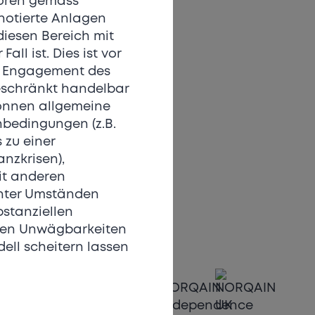
toren gemäss
 notierte Anlagen
diesen Bereich mit
ment-Kreises werden?
ll ist. Dies ist vor
es Engagement des
beschränkt handelbar
können allgemeine
estieren
bedingungen (z.B.
 zu einer
anzkrisen),
it anderen
nter Umständen
stanziellen
chen Unwägbarkeiten
ell scheitern lassen