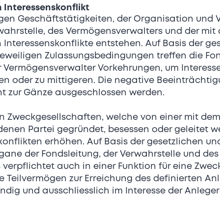
n Interessenskonflikt
igen Geschäftstätigkeiten, der Organisation und 
rwahrstelle, des Vermögensverwalters und der mi
nteressenskonflikte entstehen. Auf Basis der ges
jeweiligen Zulassungsbedingungen treffen die Fon
r Vermögensverwalter Vorkehrungen, um Interesse
n oder zu mittigeren. Die negative Beeinträchtig
ht zur Gänze ausgeschlossen werden.
n Zweckgesellschaften, welche von einer mit dem
Facts
enen Partei gegründet, besessen oder geleitet w
konflikten erhöhen. Auf Basis der gesetzlichen un
gane der Fondsleitung, der Verwahrstelle und des
Branche
erpflichtet auch in einer Funktion für eine Zweck
Uhren-/Luxusbranche
 Teilvermögen zur Erreichung des definierten Anl
tändig und ausschliesslich im Interesse der Anlege
Mitarbeitende
80