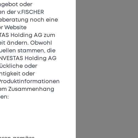
narbeit mit Kenissi
Angebot oder
ive Manufakturkaliber
en der v.FISCHER
erlässigkeit auf
geberatung noch eine
er Website
STAS Holding AG zum
icht nur in der
eit ändern. Obwohl
rialtechnologie:
uellen stammen, die
ser-Material, setzt
 INVESTAS Holding AG
hl, extrem
rückliche oder
 steht es für
htigkeit oder
nik und den
Produktinformationen
Uhrmacherei immer
diesem Zusammenhang
en:
QAIN seinen eigenen
er klaren Vision.
n, nachhaltige
sind ein konsequenter