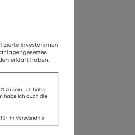
fizierte Investorinnen
ivanlagengesetzes
den erklärt haben.
eizer
AG zu sein. Ich habe
 habe ich auch die
eführte Schweizer
für Ihr Verständnis
ründet 2018 von Ben
sehene, innovative
ompromissloser Qualität