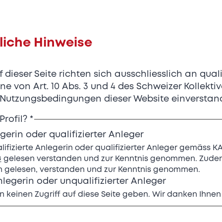
liche Hinweise
dieser Seite richten sich ausschliesslich an quali
Unabhängigkeit,
ne von Art. 10 Abs. 3 und 4 des Schweizer Kollekt
n Nutzungsbedingungen dieser Website einverstan
Innovation, Schw
Profil?
*
egerin oder qualifizierter Anleger
Uhrmacherkunst
alifizierte Anlegerin oder qualifizierter Anleger gemäss K
G
gelesen verstanden und zur Kenntnis genommen. Zudem
gelesen, verstanden und zur Kenntnis genommen.
nlegerin oder unqualifizierter Anleger
NORQAIN ist eine unabhängige, familieng
n keinen Zugriff auf diese Seite geben. Wir danken Ihnen 
Uhrenmarke mit Sitz in Nidau bei Biel. Geg
Küffer, hat sich NORQAIN schnell als ange
Marke etabliert. Mit einer klaren Vision, k