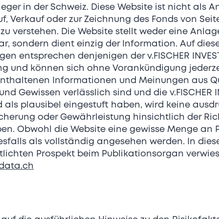
Automatikwerken ausgestattet. In Zusamme
ger in der Schweiz. Diese Website ist nicht als 
und Manufacture AMT hat NORQAIN exklus
f, Verkauf oder zur Zeichnung des Fonds von Seit
entwickelt, die Schweizer Präzision und Zuv
zu verstehen. Die Website stellt weder eine Anla
höchstem Niveau garantieren.
, sondern dient einzig der Information. Auf dies
gen entsprechen denjenigen der v.FISCHER INVE
Die Innovationskraft der Marke zeigt sich n
lung und können sich ohne Vorankündigung jederz
Uhrmacherkunst, sondern auch in der Mate
 enthaltenen Informationen und Meinungen aus Q
NORTEQ®, ein eigens entwickeltes Carbonfa
nd Gewissen verlässlich sind und die v.FISCHER
neue Massstäbe. Sechsmal leichter als Sta
d als plausibel eingestuft haben, wird keine ausd
widerstandsfähig und visuell unverkennbar,
cherung oder Gewährleistung hinsichtlich der Ric
kompromisslose Qualität, modernste Tech
ben. Obwohl die Website eine gewisse Menge an 
unermüdlichen Antrieb, die Grenzen der 
nesfalls als vollständig angesehen werden. In 
wieder neu zu definieren.
tlichten Prospekt beim Publikationsorgan verwies
Als unabhängiges Unternehmen geht NOR
ddata.ch
Weg – mit mutigen Entscheidungen und ein
Verantwortungsvoll gewonnene Materialie
Prozesse und innovative Partnerschaften 
Ausdruck der Markenphilosophie.