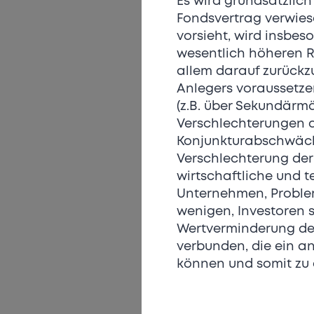
Es wird grundsätzlich
Fondsvertrag verwiese
vorsieht, wird insbes
wesentlich höheren Ris
allem darauf zurückzu
Anlegers voraussetze
(z.B. über Sekundärm
Verschlechterungen d
Konjunkturabschwächun
Verschlechterung der 
wirtschaftliche und 
Unternehmen, Proble
wenigen, Investoren 
Wertverminderung der
verbunden, die ein a
können und somit zu e