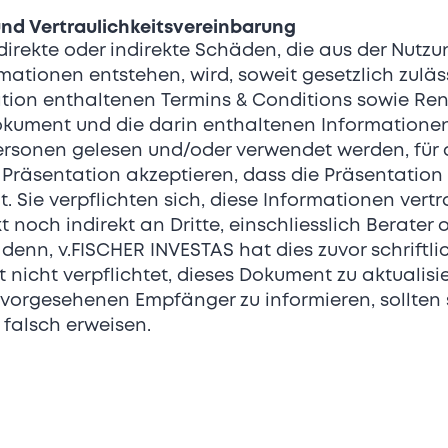
Aktionariat
nd Vertraulichkeitsvereinbarung
Mehrheitsbesitz Familie, private
direkte oder indirekte Schäden, die aus der Nutzu
Investorinnen und Investoren,
rmationen entstehen, wird, soweit gesetzlich zulä
Schlüsselexponten und
ation enthaltenen Termins & Conditions sowie Ren
Ambassadoren
Dokument und die darin enthaltenen Information
Wachstumstreiber
ersonen gelesen und/oder verwendet werden, für d
Präsentation akzeptieren, dass die Präsentation 
Hochwertige Schweizer
. Sie verpflichten sich, diese Informationen vert
Uhrmacherkunst
 noch indirekt an Dritte, einschliesslich Berater o
Unabhängigkeit & Familienführung
 denn, v.FISCHER INVESTAS hat dies zuvor schriftl
t nicht verpflichtet, dieses Dokument zu aktualisi
Langfristige Vision &
 vorgesehenen Empfänger zu informieren, sollten
Innovationskraft
falsch erweisen.
Exklusivität und Community-
Building
Renommierte internationale
Markenbotschafter