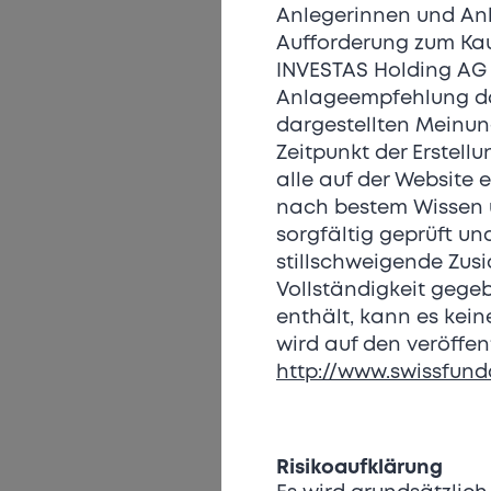
Anlegerinnen und Anle
Aufforderung zum Kau
INVESTAS Holding AG 
Anlageempfehlung dar
dargestellten Meinun
Zeitpunkt der Erstel
alle auf der Website
nach bestem Wissen u
sorgfältig geprüft un
stillschweigende Zusi
Vollständigkeit gege
enthält, kann es kei
wird auf den veröffen
http://www.swissfun
Risikoaufklärung