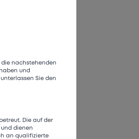
QAIN neue Massstäbe –
.
anchenexperten –
the Board – unterstützt
tion und höchste
ie die nachstehenden
il:
 haben und
mit markantem Design
unterlassen Sie den
en für aktive
 mit klassischer
etreut. Die auf der
 in der Schweiz
G und dienen
ischen
h an qualifizierte