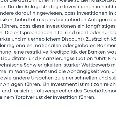
 auf die ausführlichen Hinweise zu den Risikofak
n. Da die Anlagestrategie Investitionen in nicht
ondere darauf hingewiesen, dass Investitionen in 
Möchten Sie Teil dieses exklusiven Invest
iken behaftet als dies bei notierten Anlagen der Fa
führen, dass diese Investitionen ein langfristig
n. Die entsprechenden Titel sind nicht oder nur 
ärkte und mit erheblichem Discount). Zusätzlich 
mehr zu NORQAIN
In SWISS PEAQS inv
er regionalen, nationalen oder globalen Rahmen
g, eine restriktive Kreditpolitik der Banken was
Liquiditäts- und Finanzierungssituation führt, Fin
technische Schwierigkeiten, starker Wettbewerb m
me im Management und die Abhängigkeit von, u
Bilder
sowie andere Ursachen zu einer schnellen und sub
 Anlagen führen. Ein Investment ist mit zahlrei
n und für sich erfolgversprechendes Geschäftsmod
inem Totalverlust der Investition führen.