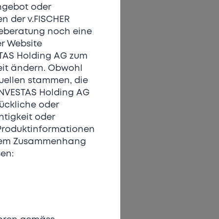
Angebot oder
en der v.FISCHER
geberatung noch eine
er Website
STAS Holding AG zum
eit ändern. Obwohl
uellen stammen, die
 INVESTAS Holding AG
rückliche oder
htigkeit oder
Produktinformationen
diesem Zusammenhang
en: