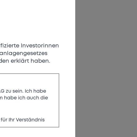
fizierte Investorinnen
tführer
ivanlagengesetzes
den erklärt haben.
Schweiz
AG zu sein. Ich habe
 habe ich auch die
n professionellen
für Ihr Verständnis
eiz zu revolutionieren
and-Build-Strategie