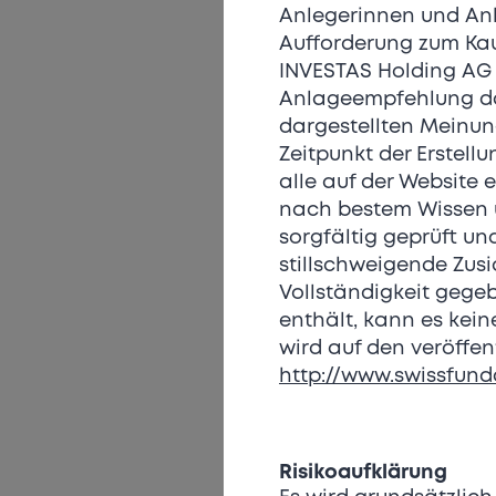
Anlegerinnen und Anle
Aufforderung zum Kau
INVESTAS Holding AG 
Anlageempfehlung dar
dargestellten Meinun
Zeitpunkt der Erstel
alle auf der Website
nach bestem Wissen u
sorgfältig geprüft un
stillschweigende Zusi
Vollständigkeit gege
enthält, kann es kei
wird auf den veröffen
http://www.swissfun
Risikoaufklärung