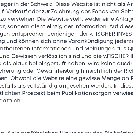
ger in der Schweiz. Diese Website ist nicht als 
f, Verkauf oder zur Zeichnung des Fonds von Seit
zu verstehen. Die Website stellt weder eine Anla
, sondern dient einzig der Information. Auf dies
gen entsprechen denjenigen der v.FISCHER INVE
lung und können sich ohne Vorankündigung jederz
 enthaltenen Informationen und Meinungen aus Q
nd Gewissen verlässlich sind und die v.FISCHER
d als plausibel eingestuft haben, wird keine ausd
cherung oder Gewährleistung hinsichtlich der Ric
ben. Obwohl die Website eine gewisse Menge an 
nesfalls als vollständig angesehen werden. In 
Facts
tlichten Prospekt beim Publikationsorgan verwies
ddata.ch
Branche
Medien, Information, Kommunikation
Mitarbeitende