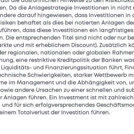
 auf die ausführlichen Hinweise zu den Risikofak
480
n. Da die Anlagestrategie Investitionen in nicht
Aktionariat
ondere darauf hingewiesen, dass Investitionen in 
Schlüsselexponenten und
iken behaftet als dies bei notierten Anlagen der Fa
Management
führen, dass diese Investitionen ein langfristig
n. Die entsprechenden Titel sind nicht oder nur 
Wachstumstreiber
ärkte und mit erheblichem Discount). Zusätzlich 
er regionalen, nationalen oder globalen Rahmen
Marktleader Schweiz
g, eine restriktive Kreditpolitik der Banken was
Buy-and-Build-Strategie
Liquiditäts- und Finanzierungssituation führt, Fin
Skalierbare Unternehmensstruktur
technische Schwierigkeiten, starker Wettbewerb m
me im Management und die Abhängigkeit von, u
Ausschöpfung von Synergien
sowie andere Ursachen zu einer schnellen und sub
360-Grad-Servicepakete
 Anlagen führen. Ein Investment ist mit zahlrei
Innovation, Integration neuer
n und für sich erfolgversprechendes Geschäftsmod
Technologien und Digitalisierung
inem Totalverlust der Investition führen.
Expansion grenznahes Ausland