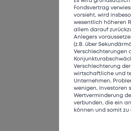
Es wird grundsätzlich
Fondsvertrag verwiese
vorsieht, wird insbes
wesentlich höheren Ris
allem darauf zurückzu
Anlegers voraussetze
(z.B. über Sekundärm
Verschlechterungen d
Konjunkturabschwächun
Verschlechterung der 
wirtschaftliche und 
Unternehmen, Proble
wenigen, Investoren 
Wertverminderung der
verbunden, die ein a
können und somit zu e