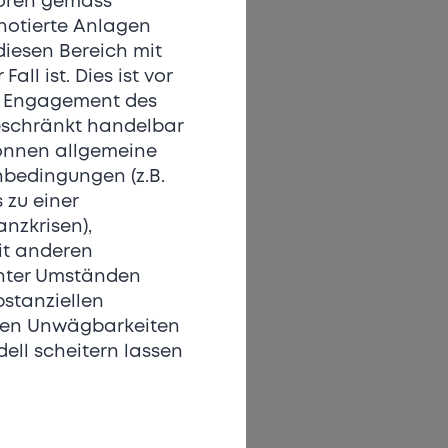
toren gemäss
 notierte Anlagen
diesen Bereich mit
ll ist. Dies ist vor
es Engagement des
beschränkt handelbar
können allgemeine
bedingungen (z.B.
 zu einer
anzkrisen),
it anderen
nter Umständen
stanziellen
chen Unwägbarkeiten
ell scheitern lassen