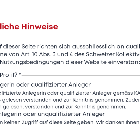
liche Hinweise
dieser Seite richten sich ausschliesslich an quali
Innovativer Mark
ne von Art. 10 Abs. 3 und 4 des Schweizer Kollekt
n Nutzungsbedingungen dieser Website einverstan
für audiovisuelle
Profil?
*
egerin oder qualifizierter Anleger
Lösungen in der 
alifizierte Anlegerin oder qualifizierter Anleger gemäss K
G
gelesen verstanden und zur Kenntnis genommen. Zudem
gelesen, verstanden und zur Kenntnis genommen.
nlegerin oder unqualifizierter Anleger
Die IDS Group hat sich zum Ziel gesetzt, de
n keinen Zugriff auf diese Seite geben. Wir danken Ihnen 
Audio- und Videomarkt (ProAV) in der Schw
und die Wertschöpfungskette mittels Buy-
systematisch auszubauen.