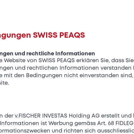
Als Pionierin der digitalen Transformation 
mit Expertise und Innovationskraft nicht 
insbesondere im Bildungsbereich, bei Vera
Unternehmenskommunikation, sondern agie
ngungen SWISS PEAQS
zuverlässiger digitaler Begleiter in einer
Welt. Von der Planung über die Installation
en und rechtliche Informationen
Unterhalt wird den Kunden ein 360-Grad S
die Website von SWISS PEAQS erklären Sie, dass S
Zur IDS Group gehören u.a. die beiden sch
en und rechtlichen Informationen verstanden
Anbieter für System- und Eventtechnik, d
 mit den Bedingungen nicht einverstanden sind, 
die auviso AG.
ite.
Möchten Sie Teil dieses exklusiven Invest
 der v.FISCHER INVESTAS Holding AG erstellt und b
Informationen ist Werbung gemäss Art. 68 FIDLE
formationszwecken und richten sich ausschliesslic
mehr zu IDS Group
In SWISS PEAQS in